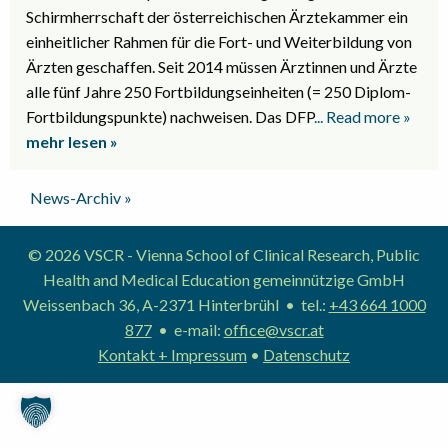
Schirmherrschaft der österreichischen Ärztekammer ein
einheitlicher Rahmen für die Fort- und Weiterbildung von
Ärzten geschaffen. Seit 2014 müssen Ärztinnen und Ärzte
alle fünf Jahre 250 Fortbildungseinheiten (= 250 Diplom-
Fortbildungspunkte) nachweisen. Das DFP
... Read more »
mehr lesen »
News-Archiv »
© 2026 VSCR - Vienna School of Clinical Research, Public
Health and Medical Education gemeinnützige GmbH
Weissenbach 36, A-2371 Hinterbrühl • tel.:
+43 664 1000
877
• e-mail:
office@vscr.at
Kontakt + Impressum
•
Datenschutz