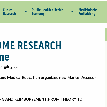
Clinical
Public Health / Health
Medizinische
Research
Economy
Fortbildung
OME RESEARCH
ne
th
th
-8
June
th and Medical Education organized new Market Access -
CING AND REIMBURSEMENT: FROM THEORY TO