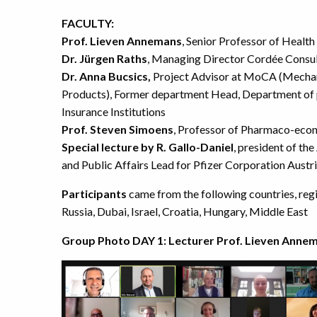
FACULTY:
Prof. Lieven Annemans
, Senior Professor of Healt
Dr. Jürgen Raths
, Managing Director Cordée Consul
Dr. Anna Bucsics,
Project Advisor at MoCA (Mechan
Products), Former department Head, Department of ph
Insurance Institutions
Prof. Steven Simoens
, Professor of Pharmaco-econ
Special lecture by
R. Gallo-Daniel
, president of th
and Public Affairs Lead for Pfizer Corporation Austr
Participants
came from the following countries, regi
Russia, Dubai, Israel, Croatia, Hungary, Middle East
Group Photo DAY 1:
Lecturer Prof. Lieven Anne