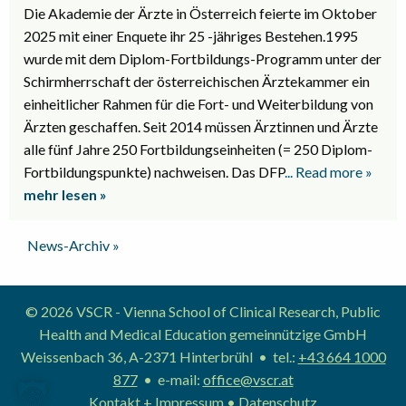
Die Akademie der Ärzte in Österreich feierte im Oktober
2025 mit einer Enquete ihr 25 -jähriges Bestehen.1995
wurde mit dem Diplom-Fortbildungs-Programm unter der
Schirmherrschaft der österreichischen Ärztekammer ein
einheitlicher Rahmen für die Fort- und Weiterbildung von
Ärzten geschaffen. Seit 2014 müssen Ärztinnen und Ärzte
alle fünf Jahre 250 Fortbildungseinheiten (= 250 Diplom-
Fortbildungspunkte) nachweisen. Das DFP
... Read more »
mehr lesen »
News-Archiv »
© 2026 VSCR - Vienna School of Clinical Research, Public
Health and Medical Education gemeinnützige GmbH
Weissenbach 36, A-2371 Hinterbrühl • tel.:
+43 664 1000
877
• e-mail:
office@vscr.at
Kontakt + Impressum
•
Datenschutz