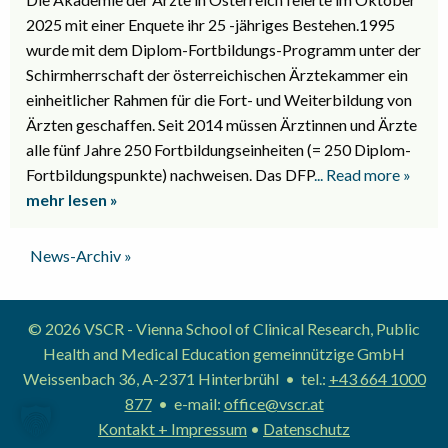
2025 mit einer Enquete ihr 25 -jähriges Bestehen.1995
wurde mit dem Diplom-Fortbildungs-Programm unter der
Schirmherrschaft der österreichischen Ärztekammer ein
einheitlicher Rahmen für die Fort- und Weiterbildung von
Ärzten geschaffen. Seit 2014 müssen Ärztinnen und Ärzte
alle fünf Jahre 250 Fortbildungseinheiten (= 250 Diplom-
Fortbildungspunkte) nachweisen. Das DFP
... Read more »
mehr lesen »
News-Archiv »
© 2026 VSCR - Vienna School of Clinical Research, Public
Health and Medical Education gemeinnützige GmbH
Weissenbach 36, A-2371 Hinterbrühl • tel.:
+43 664 1000
877
• e-mail:
office@vscr.at
Kontakt + Impressum
•
Datenschutz