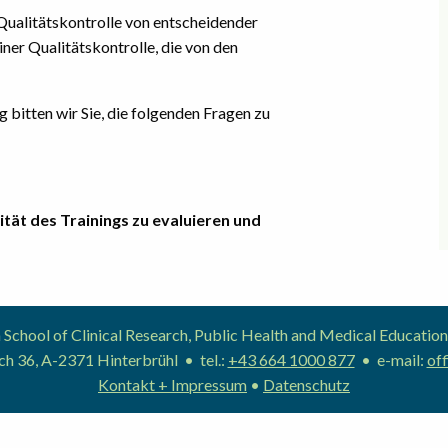
 Qualitätskontrolle von entscheidender
ner Qualitätskontrolle, die von den
bitten wir Sie, die folgenden Fragen zu
ität des Trainings zu evaluieren und
School of Clinical Research, Public Health and Medical Educat
h 36, A-2371 Hinterbrühl • tel.:
+43 664 1000 877
• e-mail:
off
Kontakt + Impressum
•
Datenschutz