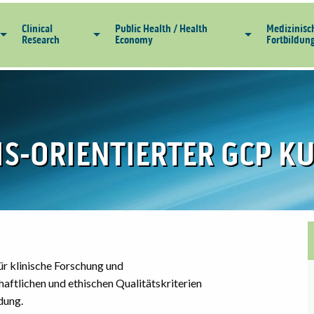
Clinical
Public Health / Health
Medizinisc
Research
Economy
Fortbildun
IS-ORIENTIERTER GCP KU
ür klinische Forschung und
aftlichen und ethischen Qualitätskriterien
dung.