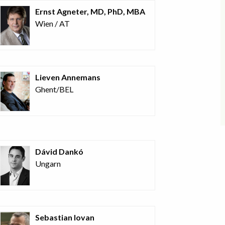
Ernst Agneter, MD, PhD, MBA
Wien / AT
Lieven Annemans
Ghent/BEL
Dávid Dankó
Ungarn
Sebastian Iovan