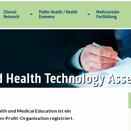
Clinical
Public Health / Health
Medizinische
Research
Economy
Fortbildung
d Health Technology Ass
alth und Medical Education ist ein
on-Profit-Organisation registriert.