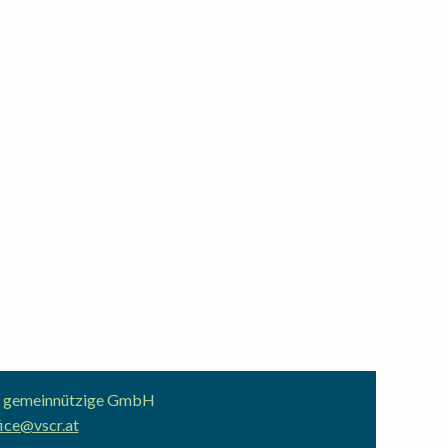
ion gemeinnützige GmbH
ice@vscr.at