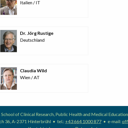
Italien / IT
Dr. Jörg Rustige
Deutschland
Claudia Wild
Wien / AT
School of Clinical Research, Public Health and Medical Educat
h 36, A-2371 Hinterbrühl • tel.:
+43 664 1000 877
• e-mail:
off