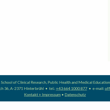
School of Clinical Research, Public Health and Medical Educat
h 36, A-2371 Hinterbrühl • tel.:
+43 664 1000 877
• e-mail:
off
Kontakt + Impressum
•
Datenschutz