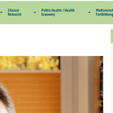
Clinical
Public Health / Health
Medizinisc
Research
Economy
Fortbildun