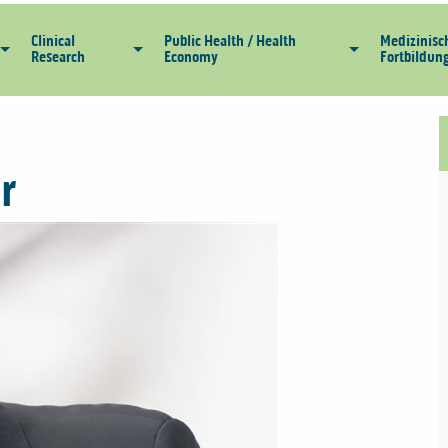
Clinical
Public Health / Health
Medizinisc
Research
Economy
Fortbildun
r