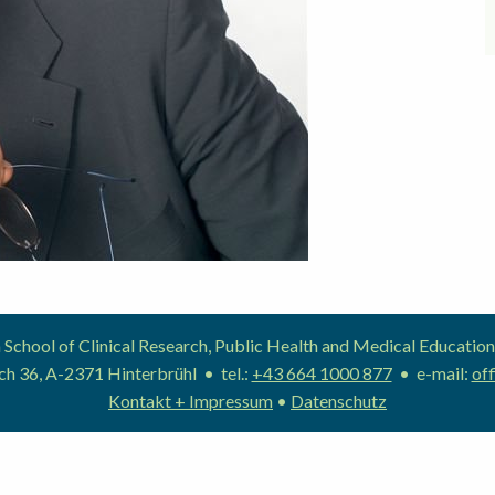
School of Clinical Research, Public Health and Medical Educat
h 36, A-2371 Hinterbrühl • tel.:
+43 664 1000 877
• e-mail:
off
Kontakt + Impressum
•
Datenschutz