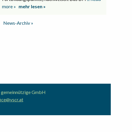
more »
mehr lesen »
News-Archiv »
ion gemeinnützige GmbH
ice@vscr.at