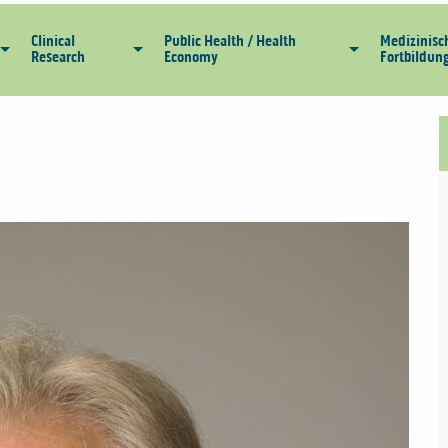
Clinical
Public Health / Health
Medizinisc
Research
Economy
Fortbildun