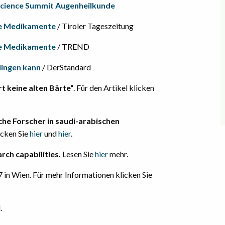
ience Summit Augenheilkunde
ive Medikamente
/ Tiroler Tageszeitung
ive Medikamente
/ TREND
lingen kann
/ DerStandard
t keine alten Bärte“
. Für den Artikel klicken
sche Forscher in saudi-arabischen
icken Sie
hier
und
hier
.
rch capabilities.
Lesen Sie
hier
mehr.
7 in Wien. Für mehr Informationen klicken Sie
.