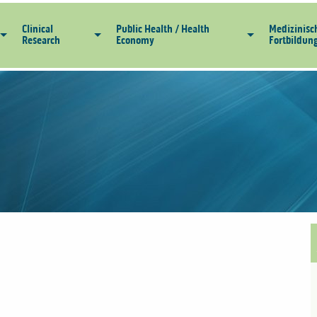
Clinical
Public Health / Health
Medizinisc
Research
Economy
Fortbildun